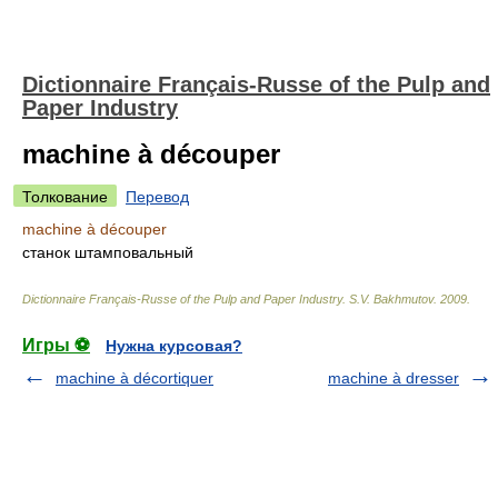
Dictionnaire Français-Russe of the Pulp and
Paper Industry
machine à découper
Толкование
Перевод
machine à découper
станок штамповальный
Dictionnaire Français-Russe of the Pulp and Paper Industry
.
S.V. Bakhmutov
.
2009
.
Игры ⚽
Нужна курсовая?
machine à décortiquer
machine à dresser