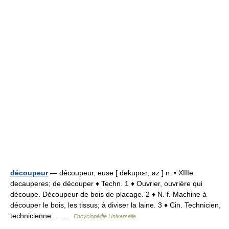
découpeur
— découpeur, euse [ dekupɶr, øz ] n. • XIIIe
decauperes; de découper ♦ Techn. 1 ♦ Ouvrier, ouvrière qui
découpe. Découpeur de bois de placage. 2 ♦ N. f. Machine à
découper le bois, les tissus; à diviser la laine. 3 ♦ Cin. Technicien,
technicienne… …
Encyclopédie Universelle