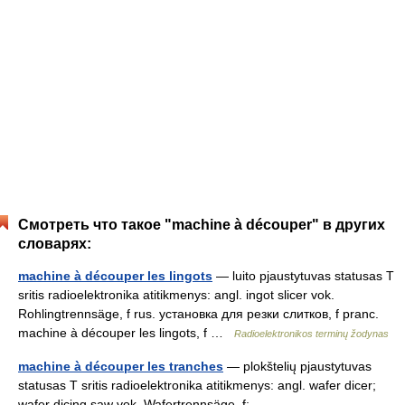
Смотреть что такое "machine à découper" в других
словарях:
machine à découper les lingots
— luito pjaustytuvas statusas T
sritis radioelektronika atitikmenys: angl. ingot slicer vok.
Rohlingtrennsäge, f rus. установка для резки слитков, f pranc.
machine à découper les lingots, f …
Radioelektronikos terminų žodynas
machine à découper les tranches
— plokštelių pjaustytuvas
statusas T sritis radioelektronika atitikmenys: angl. wafer dicer;
wafer dicing saw vok. Wafertrennsäge, f;